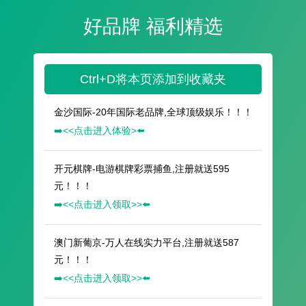
好品牌 福利精选
Ctrl+D将本页添加到收藏夹
金沙国际-20年国际老品牌,全球顶级娱乐！！！
➡️<<点击进入体验>⬅️
开元棋牌-电游棋牌彩票捕鱼,注册就送595
元！！！
➡️<<点击进入领取>>⬅️
澳门新葡京-万人在线实力平台,注册就送587
元！！！
➡️<<点击进入领取>>⬅️